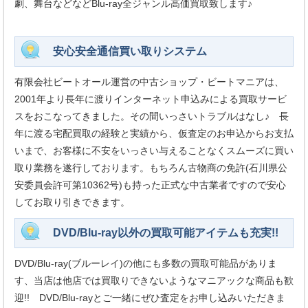
劇、舞台などなどBlu-ray全ジャンル高価買取致します♪
安心安全通信買い取りシステム
有限会社ビートオール運営の中古ショップ・ビートマニアは、
2001年より長年に渡りインターネット申込みによる買取サービ
スをおこなってきました。その間いっさいトラブルはなし♪ 長
年に渡る宅配買取の経験と実績から、仮査定のお申込からお支払
いまで、お客様に不安をいっさい与えることなくスムーズに買い
取り業務を遂行しております。もちろん古物商の免許(石川県公
安委員会許可第10362号)も持った正式な中古業者ですので安心
してお取り引きできます。
DVD/Blu-ray以外の買取可能アイテムも充実!!
DVD/Blu-ray(ブルーレイ)の他にも多数の買取可能品がありま
す、当店は他店では買取りできないようなマニアックな商品も歓
迎!! DVD/Blu-rayとご一緒にぜひ査定をお申し込みいただきま