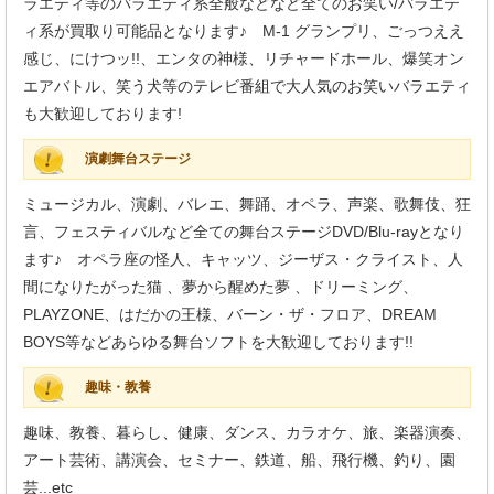
ラエティ等のバラエティ系全般などなど全てのお笑い/バラエテ
ィ系が買取り可能品となります♪ M-1 グランプリ、ごっつええ
感じ、にけつッ!!、エンタの神様、リチャードホール、爆笑オン
エアバトル、笑う犬等のテレビ番組で大人気のお笑いバラエティ
も大歓迎しております!
演劇舞台ステージ
ミュージカル、演劇、バレエ、舞踊、オペラ、声楽、歌舞伎、狂
言、フェスティバルなど全ての舞台ステージDVD/Blu-rayとなり
ます♪ オペラ座の怪人、キャッツ、ジーザス・クライスト、人
間になりたがった猫 、夢から醒めた夢 、ドリーミング、
PLAYZONE、はだかの王様、バーン・ザ・フロア、DREAM
BOYS等などあらゆる舞台ソフトを大歓迎しております!!
趣味・教養
趣味、教養、暮らし、健康、ダンス、カラオケ、旅、楽器演奏、
アート芸術、講演会、セミナー、鉄道、船、飛行機、釣り、園
芸...etc