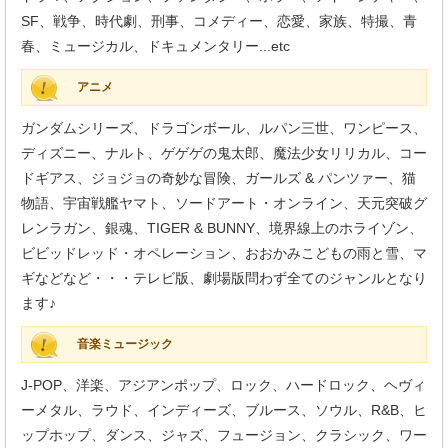
SF、戦争、時代劇、刑事、コメディー、恋愛、家族、特撮、青
春、ミュージカル、ドキュメンタリー...etc
アニメ
ガンダムシリーズ、ドラゴンボール、ルパン三世、ワンピース、
ディズニー、ナルト、ゲゲゲの鬼太郎、魔法少女リリカル、コー
ドギアス、ジョジョの奇妙な冒険、ガールズ & パンツァー、猫
物語、宇宙戦艦ヤマト、ソードアート・オンライン、天元突破グ
レンラガン、銀魂、TIGER & BUNNY、境界線上のホライゾン、
ビビッドレッド・オペレーション、おおかみこどもの雨と雪、マ
ギなどなど・・・テレビ版、劇場版問わず全てのジャンルとなり
ます♪
音楽ミュージック
J-POP、洋楽、アジアンポップ、ロック、ハードロック、ヘヴィ
ーメタル、ラウド、インディーズ、ブルース、ソウル、R&B、ヒ
ップホップ、ダンス、ジャズ、フュージョン、クラシック、ワー