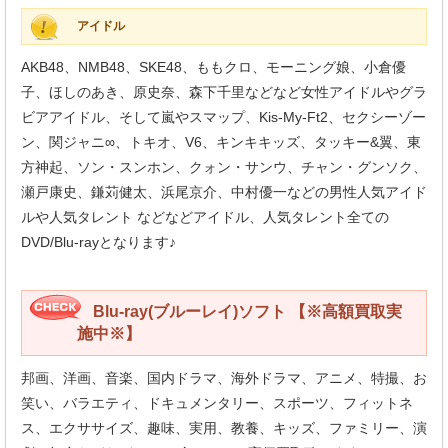
アイドル
AKB48、NMB48、SKE48、ももクロ、モーニング娘、小倉優
子、ほしのあき、原史奈、森下千里などなど女性アイドルやグラ
ビアアイドル、そして嵐やスマップ、Kis-My-Ft2、セクシーゾー
ン、関ジャニ∞、トキオ、V6、キンキキッズ、タッキー&翼、東
方神起、ソン・スンホン、クォン・サンウ、チャン・グンソク、
瀬戸康史、鎌苅健太、浜尾京介、中村優一などの男性人気アイド
ルや人気タレント などなどアイドル、人気タレント全ての
DVD/Blu-rayとなります♪
Blu-ray(ブルーレイ)ソフト 【※高額買取実
施中※】
邦画、洋画、音楽、国内ドラマ、海外ドラマ、アニメ、特撮、お
笑い、バラエティ、ドキュメンタリー、スポーツ、フィットネ
ス、エクササイズ、趣味、実用、教養、キッズ、ファミリー、演