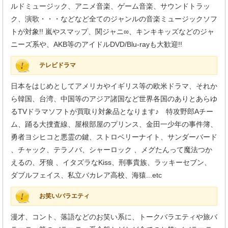
ルドミュージック、アニメ音楽、ゲーム音楽、サウンドトラッ
ク、演歌・・・などなど全てのジャンルの音楽ミュージックソフ
トが対象!! 嵐やスマップ、関ジャニ∞、キンキキッズなどのジャ
ニーズ系や、AKB等のアイドルDVD/Blu-rayも大歓迎!!
テレビドラマ
日本をはじめとしてアメリカやイギリス等の欧米ドラマ、それか
ら韓国、台湾、中国等のアジア諸国など世界各国のありとあらゆ
るTVドラマソフトが買取り対象品となります♪ 特攻野郎Aチー
ム、踊る大捜査線、屋根部屋のプリンス、金田一少年の事件簿、
勇者ヨシヒコと悪霊の鍵、ストロベリーナイト、サンダーバード
、チャック、テラノバ、シャーロック 、メグたんって魔法つか
えるの、牙狼 、イタズラなKiss、刑事貴族、ラッキーセブン、
ダブルフェイス、私立バカレア高校、海猿...etc
お笑い/バラエティ
漫才、コント、落語などのお笑い系に、トークバラエティや旅バ