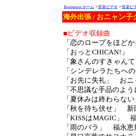
>
>
Beatmania ホーム
音楽ビデオ
音楽ビ
海外出張 / おニャン
■ビデオ収録曲
「恋のロープをほどか
「おっとCHICAN!
「象さんのすきゃんて
「シンデレラたちへの
「お先に失礼」 おニ
「不思議な手品のよう
「夏休みは終わらない
「秋を待ち伏せ」 新
「KISSはMAGIC」
「雨のバラ」 福永恵