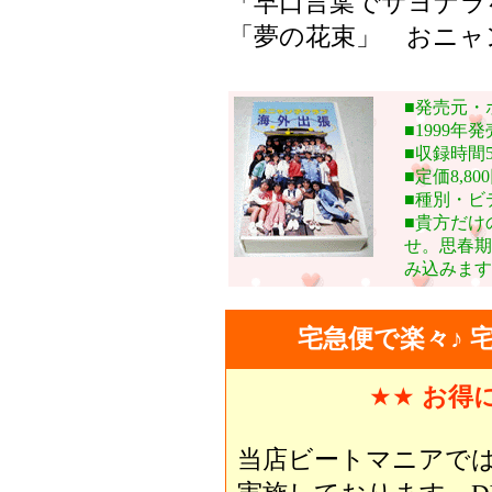
「早口言葉でサヨナラ
「夢の花束」 おニャ
■発売元・
■1999年発
■収録時間5
■定価8,80
■種別・ビ
■貴方だけ
せ。思春期
み込みます
宅急便で楽々♪ 
★★
お得
当店ビートマニアで