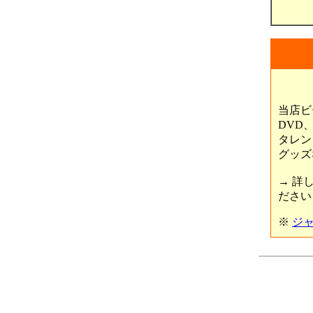
当店ビ
DVD
タレン
グッズ
→ 詳
ださい
※
ジ