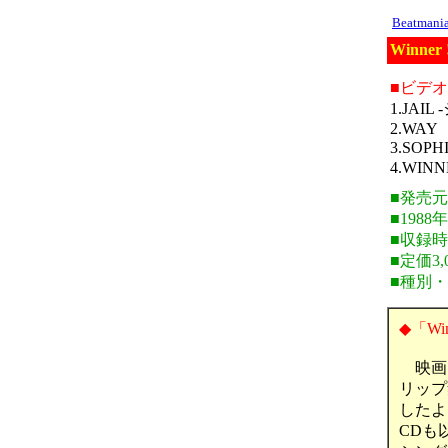
Beatman
Winner
■ビデ
1.JAIL
2.WAY
3.SOP
4.WINN
■発売元・
■1988
■収録時
■定価3,
■種別
◆「Win
映画
リップ
したよ
CDも