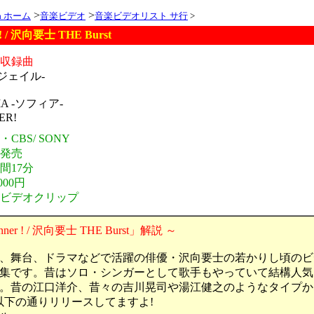
>
>
ia ホーム
音楽ビデオ
音楽ビデオリスト サ行
>
 ! / 沢向要士 THE Burst
オ収録曲
 -ジェイル-
HIA -ソフィア-
ER!
CBS/ SONY
年発売
間17分
000円
・ビデオクリップ
ner ! / 沢向要士 THE Burst」解説 ～
、舞台、ドラマなどで活躍の俳優・沢向要士の若かりし頃のビ
集です。昔はソロ・シンガーとして歌手もやっていて結構人気
。昔の江口洋介、昔々の吉川晃司や湯江健之のようなタイプか
以下の通りリリースしてますよ!