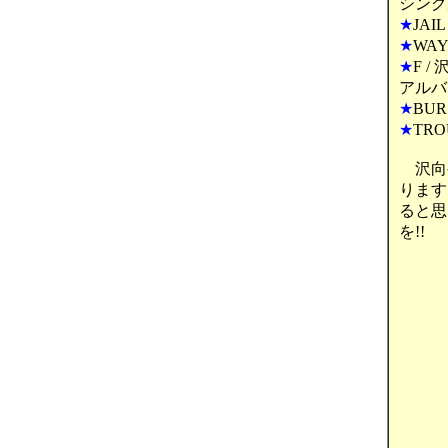
シン
★
JAI
★
WAY
★
F 
アルバ
★
BUR
★
TRO
沢向要
ります
ると思
を!!