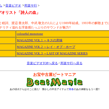
>
>
ーム
音楽ビデオ
邦楽サ行
>
デオリスト「詩人の血」
 睦詞、渡辺 善太郎、中武 敬文の3人により1989年結成。1993年の解散ま
ナリティ溢れる浮遊感たっぷりのサウンドが魅力!!
colourful monotone
MAGAZINE VOL.1 ～キスの意味
MAGAZINE VOL.2 ～レイ・オブ・ホープ
MAGAZINE VOL.3 ～LAST OF MAGAZINE SERIES
音楽ビデオTOPへ戻る
/
邦楽サ行へ戻る
お宝中古屋ビートマニア
あの頃ボクらはそこに居た! 懐かしの中古アイテムで
青春
のあの体験をもう一度!!