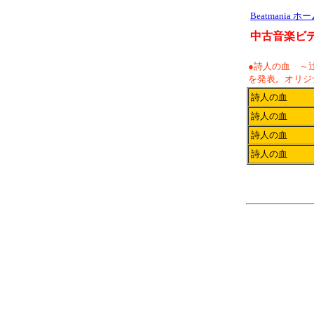
Beatmania ホ
中古音楽ビ
●詩人の血 ～辻
を発表。オリジ
詩人の血
詩人の血
詩人の血
詩人の血