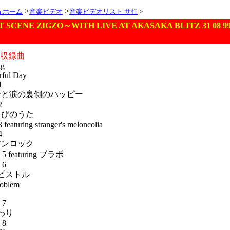
>
>
ia ホーム
音楽ビデオ
音楽ビデオリスト サ行
>
T SCENE ZIGZO～WITH LIVE AT AKASAKA BLITZ 31 08 99
オ収録曲
ng
rful Day
1
と汗と涙の裏側のハッピー
2
こびのうた
 featuring stranger's meloncolia
4
アンロック
e 5 featuring ブラボ
 6
のピストル
roblem
 7
まわり
 8