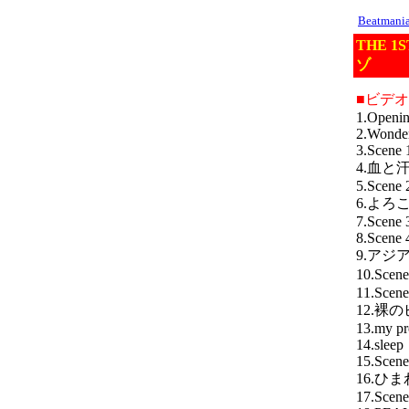
Beatman
THE 1S
ゾ
■ビデ
1.Openi
2.Wonde
3.Scene 
4.血
5.Scene 
6.よろ
7.Scene 3
8.Scene 
9.アジ
10.Scen
11.Scene
12.裸
13.my p
14.sleep
15.Scene
16.ひ
17.Scene