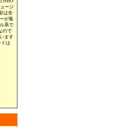
のSHO
ミュージ
面影は全
ーが集
ル系で
なので
います
ンドは