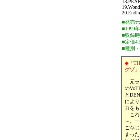
18.PEA
19.Wond
20.Endi
■発売
■1999
■収録時
■定価4,
■種別
◆「THE
グゾ」
元ラル
のVo
とDE
により
力をも
これ
～。一
ご存じ
まった