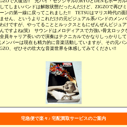
IGZOで大復活!! 元バイ・セクシャルのRYOとDENもボーカル
してしまいバンドは解散状態だったんだけど、ZIGZOで再び
ーンの第一線に戻ってこれました!! TETSUはマリス時代の
ません、というよりこれだけの元ビジュアル系バンドのメンバ
わけですが、やってることとルックスともにぜんぜんビジュア
んですよね(笑) サウンドはメロディアスで力強い骨太ロック
全員キャリア長いので演奏はテクニカルでかなりしっかりして
元メンバーは現在も精力的に音楽活動していますが、その元バ
IGZO、ぜひその壮大な音楽世界を体感してみてください!!
宅急便で楽々♪ 宅配買取サービスのご案内