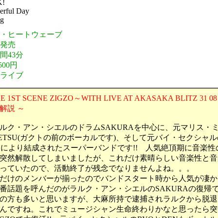
K!
erful Day
ng
元・ヒートウェーブ
年発売
間43分
500円
・ライブ
 1ST SCENE ZIGZO～WITH LIVE AT AKASAKA BLITZ 31 08 
解説 ～
ク・アン・シエルのドラムSAKURAを中心に、元マリス・
TETSU(ガクトの前のボーカルです)、そして元バイ・セクシャル
Nにより結成されたスーパーバンドです!! 人気絶頂期に音楽性
突然解散してしまいましたが、これだけ素晴らしい音楽性と音
っていたので、活動終了が残念でなりませんよね。。。
だけのメンバーが揃ったのでバンドスタート時から人気が凄か
番話題を呼んだのがラルク・アン・シエルのSAKURAの復帰
の方も多いと思いますが、大麻所持で逮捕されラルクから脱退
んですね。これでミュージシャン生命終わりかなと思ったら突