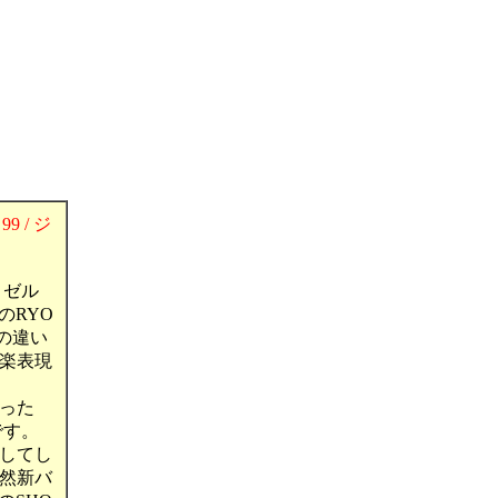
99 / ジ
ミゼル
のRYO
の違い
楽表現
った
です。
してし
然新バ