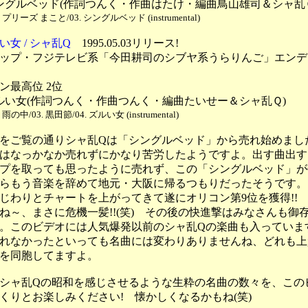
 シングルベッド(作詞つんく・作曲はたけ・編曲鳥山雄司＆シャ乱
. プリーズ まこと/03. シングルベッド (instrumental)
い女 / シャ乱Q
1995.05.03リリース!
ップ・フジテレビ系「今田耕司のシブヤ系うらりんご」エンデ
ン最高位 2位
 ズルい女(作詞つんく・作曲つんく・編曲たいせー＆シャ乱Ｑ)
. 雨の中/03. 黒田節/04. ズルい女 (instrumental)
をご覧の通りシャ乱Qは「シングルベッド」から売れ始めまし
はなっかなか売れずにかなり苦労したようですよ。出す曲出す
プを取っても思ったように売れず、この「シングルベッド」が
らもう音楽を辞めて地元・大阪に帰るつもりだったそうです。
じわりとチャートを上がってきて遂にオリコン第9位を獲得!!
ね～、まさに危機一髪!!(笑) その後の快進撃はみなさんも御
。このビデオには人気爆発以前のシャ乱Qの楽曲も入っていま
れなかったといっても名曲には変わりありませんね、どれも上
を同胞してますよ。
シャ乱Qの昭和を感じさせるような生粋の名曲の数々を、この
くりとお楽しみください! 懐かしくなるかもね(笑)