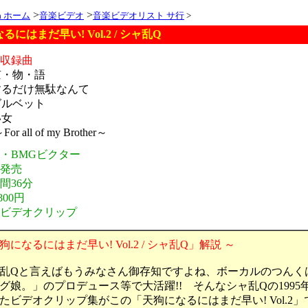
>
>
ia ホーム
音楽ビデオ
音楽ビデオリスト サ行
>
るにはまだ早い! Vol.2 / シャ乱Q
オ収録曲
京・物・語
するだけ無駄なんて
グルベット
い女
or all of my Brother～
元・BMGビクター
年発売
間36分
800円
・ビデオクリップ
になるにはまだ早い! Vol.2 / シャ乱Q」解説 ～
乱Qと言えばもうみなさん御存知ですよね、ボーカルのつんく
グ娘。」のプロデュース等で大活躍!! そんなシャ乱Qの1995
たビデオクリップ集がこの「天狗になるにはまだ早い! Vol.2」