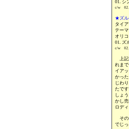
01.
c/w 02
★ズル
タイア
テーマ
オリコ
01.
c/w 02
上記
れまで
イアッ
かった
じわり
たです
しょう
かし売
ロディ
その
でじっ