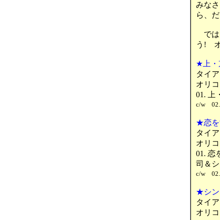
みなさ
ら、だ
では
う! 
★上・
タイア
オリコ
01.
c/w 02
★恋を
タイア
オリコ
01.
司＆シ
c/w 02
★シン
タイア
オリコ