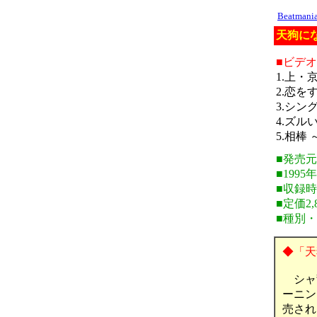
Beatman
天狗にな
■ビデ
1.上・
2.恋を
3.シン
4.ズル
5.相棒 ～F
■発売
■1995
■収録時
■定価2,
■種別
◆「天狗
シャ
ーニン
売され