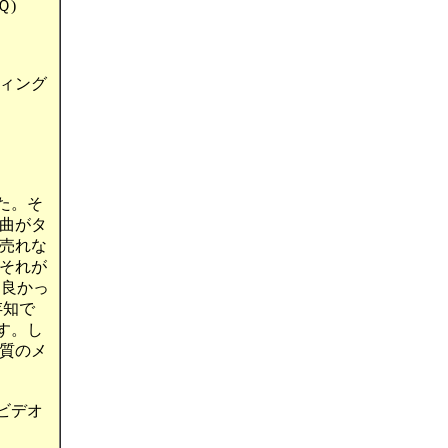
Ｑ)
ィング
た。そ
曲がタ
売れな
それが
 良かっ
存知で
す。し
質のメ
ビデオ