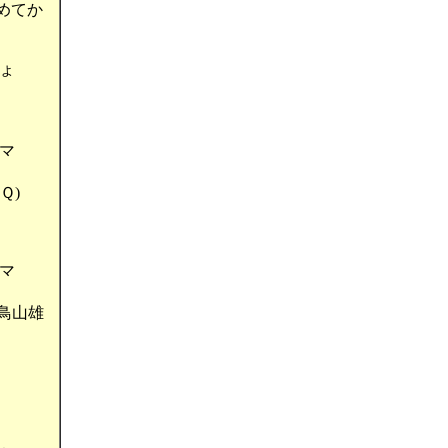
めてか
ょ
マ
Ｑ)
マ
曲鳥山雄