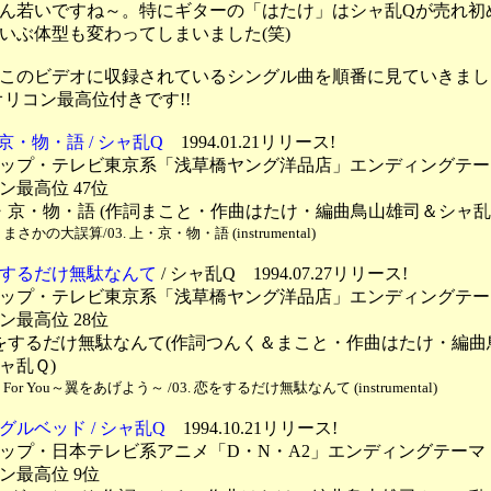
ん若いですね～。特にギターの「はたけ」はシャ乱Qが売れ初
いぶ体型も変わってしまいました(笑)
このビデオに収録されているシングル曲を順番に見ていきまし
オリコン最高位付きです!!
京・物・語 / シャ乱Q
1994.01.21リリース!
ップ・テレビ東京系「浅草橋ヤング洋品店」エンディングテー
ン最高位 47位
 上・京・物・語 (作詞まこと・作曲はたけ・編曲鳥山雄司＆シャ乱
. まさかの大誤算/03. 上・京・物・語 (instrumental)
するだけ無駄なんて
/ シャ乱Q 1994.07.27リリース!
ップ・テレビ東京系「浅草橋ヤング洋品店」エンディングテー
ン最高位 28位
 恋をするだけ無駄なんて(作詞つんく＆まこと・作曲はたけ・編
ャ乱Ｑ)
. For You～翼をあげよう～ /03. 恋をするだけ無駄なんて (instrumental)
グルベッド / シャ乱Q
1994.10.21リリース!
ップ・日本テレビ系アニメ「D・N・A2」エンディングテーマ
ン最高位 9位