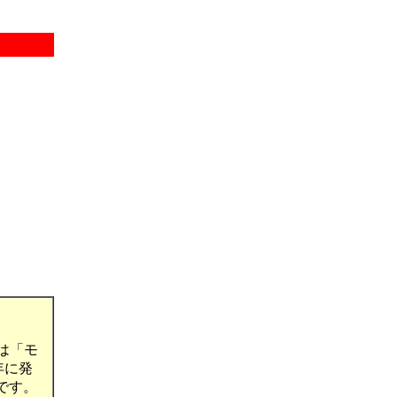
は「モ
年に発
です。