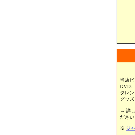
当店ビ
DVD
タレン
グッズ
→ 詳
ださい
※
ジ