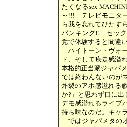
たくなるsex MACH
～!!! テレビモニ
ら我を忘れてひたす
バンキング!! セッ
覚で体験すると間違い
ハイトーン・ヴォー
ド、そして疾走感溢れ
本格的正当派ジャパ
では終わんないのがマ
炸裂のアホ感溢れる
か?」と思わず口に
デモ感溢れるライブ
持ち味なのだ。キャ
ではジャパメタのオ