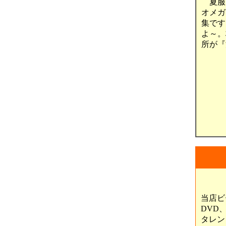
夏服に
オメガ
集です
よ～。
所が『
当店ビ
DVD
タレン