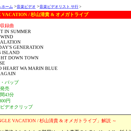
>
>
ia ホーム
音楽ビデオ
音楽ビデオリスト サ行
>
E VACATION / 杉山清貴 & オメガトライブ
オ収録曲
T IN SUMMER
 WIND
HALATION
DAY'S GENERATION
S ISLAND
GHT DOWN TOWN
SE
O HEART WA MARIN BLUE
 AGAIN
元・バップ
年発売
間43分
800円
・ビデオクリップ
NGLE VACATION / 杉山清貴 & オメガトライブ」解説 ～