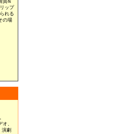
清貴&
クリップ
られる
その場
。
デオ、
、演劇