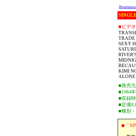
Beatman
SINGL
■ビデ
TRANSI
TRADE
SEXY 
SATUR
RIVER'
MIDNI
BECAU
KIMI N
ALONE
■発売
■1984
■収録時
■定価8,
■種別
◆「SI