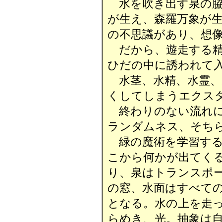
水を吹き出す泉の脇
が生え、森羅万象が
の不思議があり、想
だから、遊走する精
ひだの中に誘われて
水茎、水精、水霊、
くしてしまうエクス
終わりのない流れに
ランダムネス、そち
緑の魔術を学習する
こから何かが出てく
り、泉はトランスポ
の窓、水面はすべて
となる。水の上を走
らめき、光。抽象は