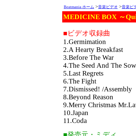
>
>
Beatmania ホーム
音楽ビデオ
音楽ビ
MEDICINE BOX ～Qui
■ビデオ収録曲
1.Germimation
2.A Hearty Breakfast
3.Before The War
4.The Seed And The Sow
5.Last Regrets
6.The Fight
7.Dismissed! /Assembly
8.Beyond Reason
9.Merry Christmas Mr.L
10.Japan
11.Coda
■発売元・ミディ