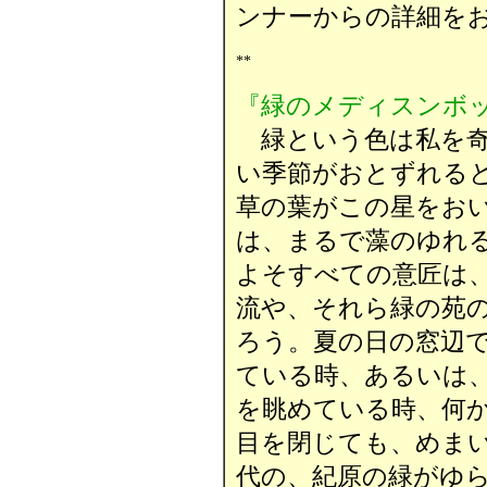
ンナーからの詳細を
**
『緑のメディスンボ
緑という色は私を奇
い季節がおとずれる
草の葉がこの星をお
は、まるで藻のゆれ
よそすべての意匠は
流や、それら緑の苑
ろう。夏の日の窓辺
ている時、あるいは
を眺めている時、何
目を閉じても、めま
代の、紀原の緑がゆ