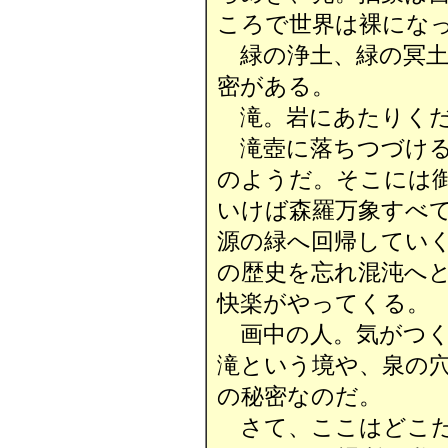
ころで世界は裸にな
緑の浄土、緑の冥土
密がある。
滝。岩にあたりくだ
滝壺に落ちつづける
のようだ。そこには
いけば森羅万象すべ
源の緑へ回帰してい
の歴史を忘れ混沌へ
快楽がやってくる。
画中の人。気がつく
滝という境や、泉の
の秘密なのだ。
さて、ここはどこだ