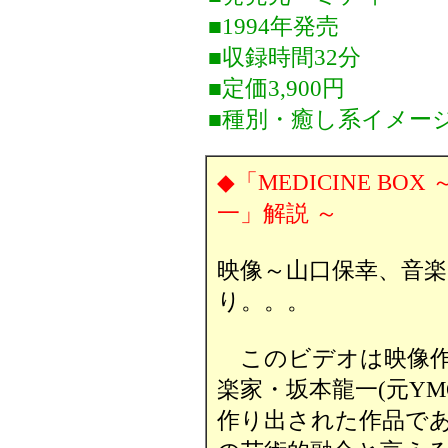
■1994年発売
■収録時間32分
■定価3,900円
■種別・癒し系イメー
◆「MEDICINE BOX ～Q
一」解説 ～
映像～山口保幸、音楽
り。。。
このビデオは映像作
楽家・坂本龍一(元Y
作り出された作品で