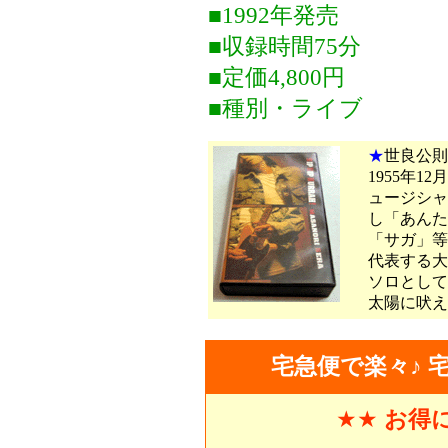
■1992年発売
■収録時間75分
■定価4,800円
■種別・ライブ
★
世良公則
1955年
ュージシャ
し「あんた
「サガ」等
代表する大
ソロとして
太陽に吠え
宅急便で楽々♪ 
★★
お得