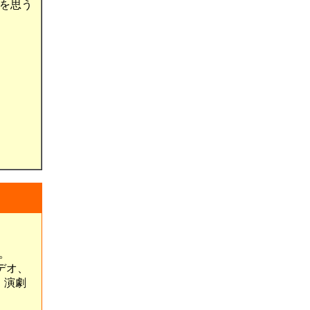
を思う
。
デオ、
、演劇