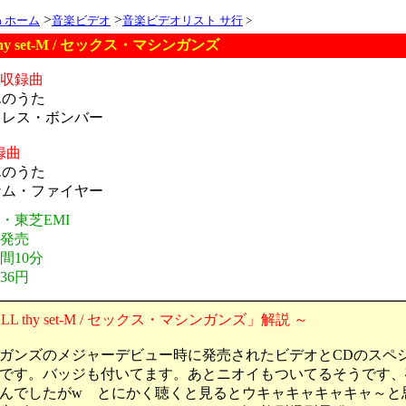
>
>
ia ホーム
音楽ビデオ
音楽ビデオリスト サ行
>
thy set-M / セックス・マシンガンズ
オ収録曲
んのうた
ミレス・ボンバー
録曲
んのうた
ナム・ファイヤー
・東芝EMI
年発売
間10分
36円
LL thy set-M / セックス・マシンガンズ」解説 ～
ガンズのメジャーデビュー時に発売されたビデオとCDのスペ
です。バッジも付いてます。あとニオイもついてるそうです、
んでしたがw とにかく聴くと見るとウキャキャキャキャ～と