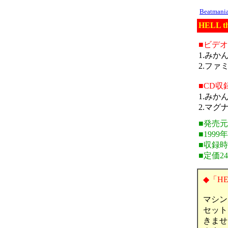
Beatman
HELL 
■ビデ
1.みか
2.ファ
■CD収
1.みか
2.マグ
■発売元
■1999
■収録時
■定価24
◆「HE
マシン
セット
きませ