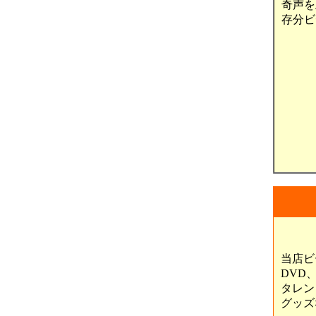
奇声を
存分ビ
当店ビ
DVD
タレン
グッズ