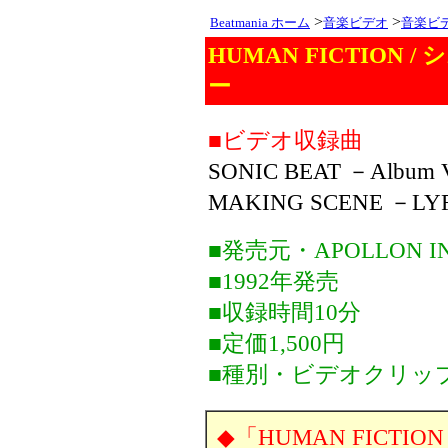
>
>
Beatmania ホーム
音楽ビデオ
音楽ビ
HUMAN FICTION
ー
■ビデオ収録曲
SONIC BEAT －Album V
MAKING SCENE －L
■発売元・APOLLON IN
■1992年発売
■収録時間10分
■定価1,500円
■種別・ビデオクリッ
◆「HUMAN FICTI