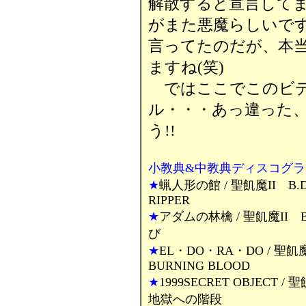
解散すると宣言して
がまた悪魔らしいで
言ってたのだが、本
ますね(笑)
ではここでこのビデ
ル・・・あっ違った
う!!
小教典&中教典ディスコグラフィ
★
蝋人形の館 / 聖飢魔II B.D.1
RIPPER
★
アダムの林檎 / 聖飢魔II B.
び
★
EL・DO・RA・DO / 聖飢魔I
BURNING BLOOD
★
1999SECRET OBJECT / 
地獄への階段