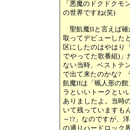
「悪魔のドクドクモ
の世界ですね(笑)
聖飢魔IIと言えば確
取ってデビューした
区にしたのはやはり「
でやってた歌番組)」
ない当時、ベストテ
で出て来たのかな?
飢魔IIは「蝋人形の
ラといいトークとい
ありましたよ。当時
いて残っていますも
～!?」なのですが、
の通りハードロック