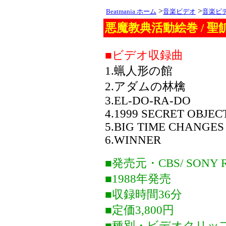
>
>
Beatmania ホーム
音楽ビデオ
音楽ビ
悪魔教典活動絵巻 / 聖飢
■ビデオ収録曲
1.蝋人形の館
2.アダムの林檎
3.EL-DO-RA-DO
4.1999 SECRET OBJEC
5.BIG TIME CHANGES
6.WINNER
■発売元・CBS/ SONY 
■1988年発売
■収録時間36分
■定価3,800円
■種別・ビデオクリッ