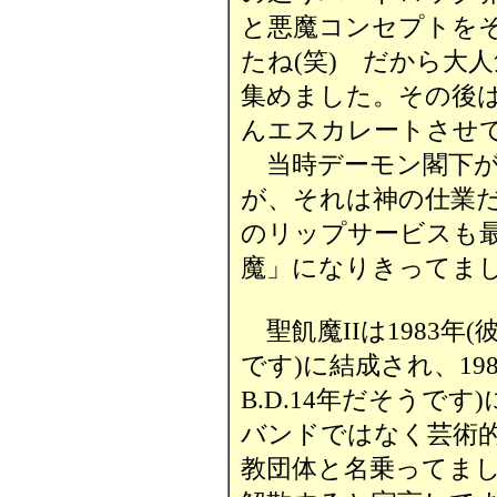
と悪魔コンセプトを
たね(笑) だから大
集めました。その後
んエスカレートさせて
当時デーモン閣下が
が、それは神の仕業
のリップサービスも
魔」になりきってま
聖飢魔IIは1983年(
です)に結成され、19
B.D.14年だそうで
バンドではなく芸術
教団体と名乗ってまし